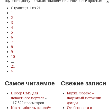
обучения доступ к таким знаниям стал ещё более простым и 
Страницы 1 из 21
1
2
3
4
5
6
7
8
9
10
...
21
>
Самое читаемое
Свежие записи
Выбор CMS для
Биржа Форекс –
новостного портала
-
надежный источник
117 522 просмотров
дохода
Как заработать на своём
Особенности и