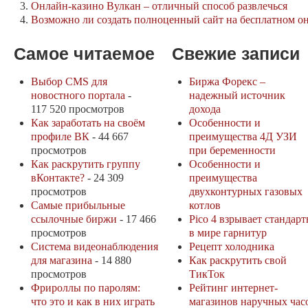
Онлайн-казино Вулкан – отличный способ развлечься
Возможно ли создать полноценный сайт на бесплатном о
Самое читаемое
Свежие записи
Выбор CMS для
Биржа Форекс –
новостного портала
-
надежный источник
117 520 просмотров
дохода
Как заработать на своём
Особенности и
профиле ВК
- 44 667
преимущества 4Д УЗИ
просмотров
при беременности
Как раскрутить группу
Особенности и
вКонтакте?
- 24 309
преимущества
просмотров
двухконтурных газовых
Самые прибыльные
котлов
ссылочные биржи
- 17 466
Pico 4 взрывает стандар
просмотров
в мире гарнитур
Система видеонаблюдения
Рецепт холодника
для магазина
- 14 880
Как раскрутить свой
просмотров
ТикТок
Фрироллы по паролям:
Рейтинг интернет-
что это и как в них играть
магазинов наручных час