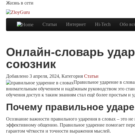
Жизнь в сети
Статьи
Интернет
Hi-Tech
Обо вс
Онлайн-словарь уда
союзник
Добавлено 3 апреля, 2024, Категория
Статьи
Правильное ударение в слова
внимательным обучением и надёжным руководством это стано
обучения доступ к таким знаниям стал ещё более простым и 
Почему правильное ударе
Осознание важности правильного ударения в словах – это не
эффективному общению. Правильное ударение помогает перед
гарантом чёткости и точности выражения мыслей.