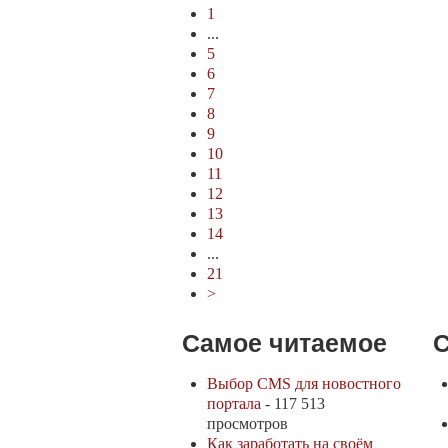
1
...
5
6
7
8
9
10
11
12
13
14
...
21
>
Самое читаемое
С
Выбор CMS для новостного
портала
- 117 513
просмотров
Как заработать на своём