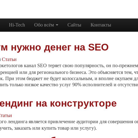
Hi-Tech
Обо всём
Сайты
Контакты
м нужно денег на SEO
я
Статьи
аркетологов канал SEO теряет свою популярность, он по-прежнем
ренцией или для регионального бизнеса. Это объясняется тем, ч
ок. При этом бюджет не будет колоссальным, и вполне окупаем дл
лить только низкое качество услуг 90% исполнителей и отсутст
ндинг на конструкторе
татьи
ого лендинга является привлечение аудитории для совершения о
учить, заказать или купить товар или услугу).