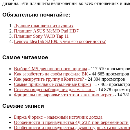
дизайна. Эти планшеты великолепны во всех отношениях и им
Обязательно почитайте:
Лучшие планшеты из лучших
Планшет ASUS MeMO Pad HD7
Планшет Sony VAIO Tap 11
Lenovo IdeaTab S2109: в чем его особенность?
Самое читаемое
Выбор CMS для новостного портала
- 117 510 просмотро
Как заработать на своём профиле ВК
- 44 665 просмотров
Как раскрутить группу вКонтакте?
- 24 304 просмотров
Самые прибыльные ссылочные биржи
- 17 465 просмотр
Система видеонаблюдения для магазина
- 14 878 просмот
Фрироллы по паролям: что это и как в них играть
- 14 78
Свежие записи
Биржа Форекс – надежный источник дохода
Особенности и преимущества 4Д УЗИ при беременности
Особенности и преимущества двухконтурных газовых ко