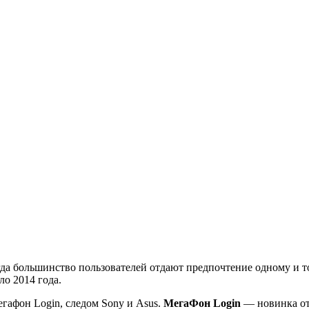
гда большинство пользователей отдают предпочтение одному и т
о 2014 года.
егафон Login, следом Sony и Asus.
МегаФон Login
— новинка от