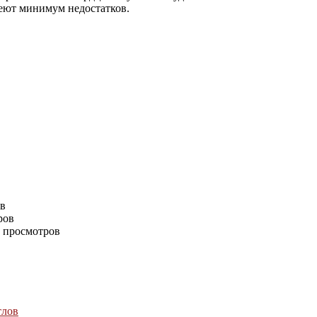
еют минимум недостатков.
в
ов
ров
1 просмотров
тлов