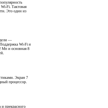
 популярность
Wi-Fi. Тактовая
ти. Это один из
одели —
Поддержка Wi-Fi и
2 Мп и основная 8
ей.
стиками. Экран 7
щный процессор.
а и прекрасного