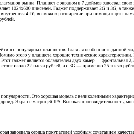
флагманов рынка. Планшет с экраном в 7 дюймов завоевал свою
вляет 1024х600 пикселей. Гаджет поддерживает 2G и 3G, а также 
т, внутренняя 4 Гб, возможно расширение при помощи карты памя
рублей.
 рейтинге популярных планшетов. Главная особенность данной м
омимо этого у планшета хорошие технические характеристики. 
. Этот гаджет является обладателем двух камер — фронтальная 2,
стоит около 22 тысяч рублей, а с 3G — примерно 25 тысяч рубл
е популярности. Это хорошая модель с великолепными характери
дроид. Экран с матрицей IPS. Высокая производительность, мо
орая завоевала сердца покупателей удобным сочетанием качеств