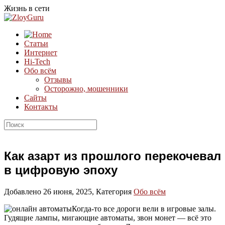
Жизнь в сети
Статьи
Интернет
Hi-Tech
Обо всём
Отзывы
Осторожно, мошенники
Сайты
Контакты
Как азарт из прошлого перекочевал
в цифровую эпоху
Добавлено 26 июня, 2025, Категория
Обо всём
Когда-то все дороги вели в игровые залы.
Гудящие лампы, мигающие автоматы, звон монет — всё это