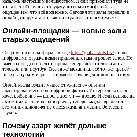
казалось настоящим волшебством. Люди приходили туда не
только, чтобы испытать удачу, но и за атмосферой, за
ощущением, что всё возможно. Сегодня эти залы перешли в
онлайн, но дух азарта, как ни странно, остался тем же.
Онлайн-площадки — новые залы
старых ощущений
Современные платформы вроде
https://global-slots.biz/
стали
цифровыми отражениями привычных нам игровых залов. Но
вместо поездки в центр города, теперь достаточно иметь
телефон или ноутбук. Всё та же механика, всё тот же трепет
перед запуском игры — только без очередей и лишнего шума.
Онлайн-залы взяли лучшее от «живого» опыта и
адаптировали его под цифровой формат. Интерфейсы стали
ярче, выбор игр — шире, а доступ — проще. И если раньше на
автоматах был лишь один рычаг, теперь каждое вращение —
это мини-приключение с десятками анимаций, бонусов и
звуков.
Почему азарт живёт дольше
технологий