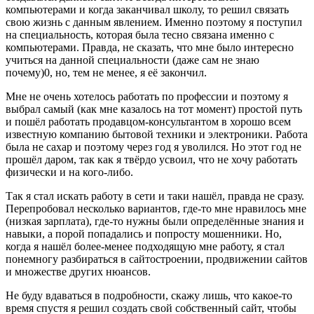
компьютерами и когда заканчивал школу, то решил связать
свою жизнь с данным явлением. Именно поэтому я поступил
на специальность, которая была тесно связана именно с
компьютерами. Правда, не сказать, что мне было интересно
учиться на данной специальности (даже сам не знаю
почему)0, но, тем не менее, я её закончил.
Мне не очень хотелось работать по профессии и поэтому я
выбрал самый (как мне казалось на тот момент) простой путь
и пошёл работать продавцом-консультантом в хорошо всем
известную компанию бытовой техники и электроники. Работа
была не сахар и поэтому через год я уволился. Но этот год не
прошёл даром, так как я твёрдо усвоил, что не хочу работать
физически и на кого-либо.
Так я стал искать работу в сети и таки нашёл, правда не сразу.
Перепробовал несколько вариантов, где-то мне нравилось мне
(низкая зарплата), где-то нужны были определённые знания и
навыки, а порой попадались и попросту мошенники. Но,
когда я нашёл более-менее подходящую мне работу, я стал
понемногу разбираться в сайтостроении, продвижении сайтов
и множестве других нюансов.
Не буду вдаваться в подробности, скажу лишь, что какое-то
время спустя я решил создать свой собственный сайт, чтобы