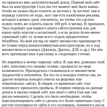
он приносил мне дополнительный доход. Первый мой сайт
был на конструкторе Ucoz (на тот момент мне было важно,
чтобы не нужно было платить за хостинг). За хостинг там и
вправду платить не надо, зато там есть назойливая реклама,
которую я решил сразу отключить, но чтобы это сделать
нужно опять же платить (около 100 руб. в месяц). В принципе,
Укоз подойдёт для первого опыта сайтостроения или для
каких-либо опытов и испытаний, а если делать более-менее
серьёзный сайт, то лучше всего отдать предпочтение
WordPress. На мой взгляд он имеет множество преимуществ
не только перед вышеупомянутым конструктором, но и над
множеством остальных (Джумла, Друпал, ДЛЕ и др.). Но обо
всех преимуществах я расскажу в следующих статьях.
Но вернёмся к моему первому сайту. Я, как мог, развивал свой
сайт, наполнял его своими силами, продвигал по мере
возможности. Приходилось сталкиваться со множеством
трудностей и непоняток. На что-то я находил ответы сам, на
другие вопросы находил ответы на форумах или
тематических сайтах. В общем, со временем сайт стал
понемногу приносить прибыль. В первую очередь на данные
деньги я заказал новый сайт для своего сайта (так как сам
рисую неважно). Сделать это было необходимо, чтобы
персонализировать сайт и сделать его более приятным глазу. С
ростом популярности сайта и его пузомерок, понемногу росла